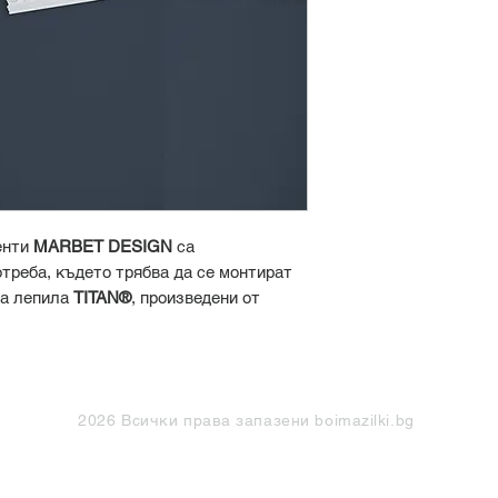
зъбци и скосена ку
подходящи ъгли на 
се нарязват така, 
на моделите. Закре
помощта на лепило
TITAN®SUPER
,
TI
продукти. Шпаклов
Инсталираме го на 
Прекалено силното
да причини механич
енти
MARBET DESIGN
са
завършване на фуг
треба, където трябва да се монтират
уплътнител
TITAN
на лепила
TITAN®
, произведени от
се боядисват с бои
дина. Продуктите трябва да се монтират
акрил).
. Не са устойчиви на разтворители
, бензен, нитро, бензин и др.
Тази карта обхваща
2026 Всички права запазени boimazilki.bg
декоративни лайст
декоративни елемен
съединители;  ро