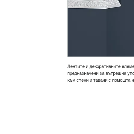
Лентите и декоративните елем
предназначени за вътрешна упо
към стени и тавани с помощта 
MARBET Sp
. зоологическа гра
далеч от източници на топлина
органични вещества като: ацетон