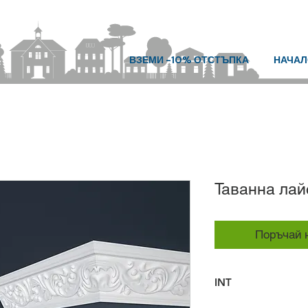
ВЗЕМИ -10% ОТСТЪПКА
НАЧАЛ
Таванна лай
Поръчай н
INT
За да отрежете лен