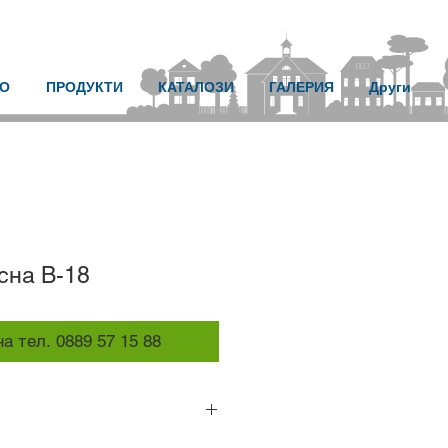
О
ПРОДУКТИ
КАТАЛОЗИ
ГАЛЕРИЯ
Други
сна B-18
а тел. 0889 57 15 88
тите, използвайте трион с фини