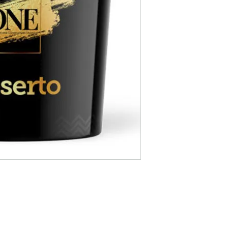
Характеристика
: 
текстуриран вид на
Екологично чист пр
паропропускливост
диша.Създаден изц
продуктът е безвре
Области на прил
върху всички стари
повърхности, бетон
предварителна подг
Подготовка на по
която ще се нанася
всички видове прах
повърхността не е 
АКРИЛНА ШПАКЛОВК
повърхност. Всички
повърхности трябва
повърхността и да 