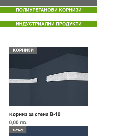
ПОЛИУРЕТАНОВИ КОРНИЗИ
ИНДУСТРИАЛНИ ПРОДУКТИ
КОРНИЗИ
Корниз за стена B-10
Цена
0,00 лв.
ъгъл