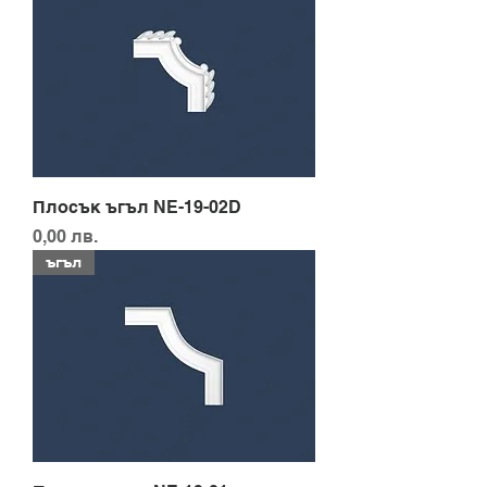
Плосък ъгъл NE-19-02D
Цена
0,00 лв.
ъгъл