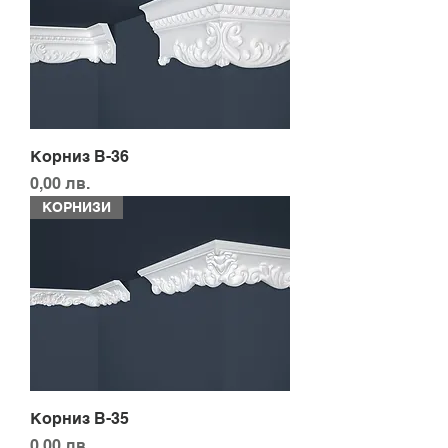
Корниз B-36
Цена
0,00 лв.
КОРНИЗИ
Корниз B-35
Цена
0,00 лв.